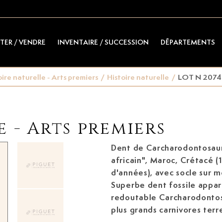
TER / VENDRE
INVENTAIRE / SUCCESSION
DÉPARTEMENTS
oire naturelle - Arts premiers
/
Histoire naturelle
/
LOT N 2074
e - Arts premiers
Dent de Carcharodontosaur
africain", Maroc, Crétacé (
d'années)
, avec socle sur m
Superbe dent fossile appa
redoutable Carcharodontosa
plus grands carnivores terr