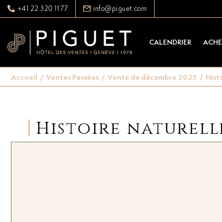
+41 22 320 11 77
info@piguet.com
CALENDRIER
ACHE
Accueil
/
Ventes Passées
/
Vente de décembre 2025
/
Hist
Histoire naturell