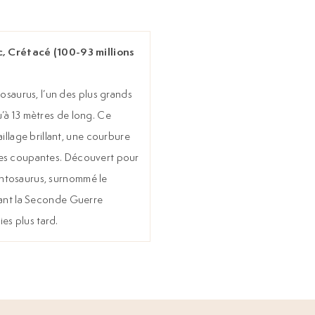
, Crétacé (100-93 millions
saurus, l’un des plus grands
u’à 13 mètres de long. Ce
llage brillant, une courbure
êtes coupantes. Découvert pour
ontosaurus, surnommé le
ndant la Seconde Guerre
es plus tard.