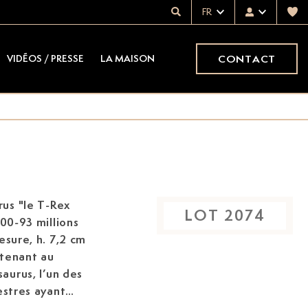
FR
CONTACT
VIDÉOS / PRESSE
LA MAISON
us "le T-Rex
LOT
2074
100-93 millions
esure, h. 7,2 cm
rtenant au
urus, l’un des
estres ayant