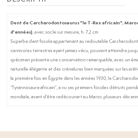
Dent de Carcharodontosaurus "le T-Rex africain", Maroc
d'années)
, avec socle sur mesure, h. 7,2 cm
Superbe dent fossile appartenant au redoutable Carcharodonto
carnivores terrestres ayant jamais vécu, pouvant atteindre jusq
spécimen présente une conservation remarquable, avec un émai
naturelle élégante et des crénelures bien marquées sur les ar
la première fois en Égypte dans les années 1930, le Carcharod
“Tyrannosaure africain”, a vu ses premiers fossiles détruits pe
mondiale, avant d’être redécouvert au Maroc plusieurs décenni