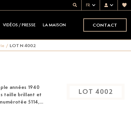
FR
CONTACT
VIDÉOS / PRESSE
LA MAISON
rie
/
LOT N 4002
uple années 1940
LOT
4002
 taille brillant et
, numérotée 5114,