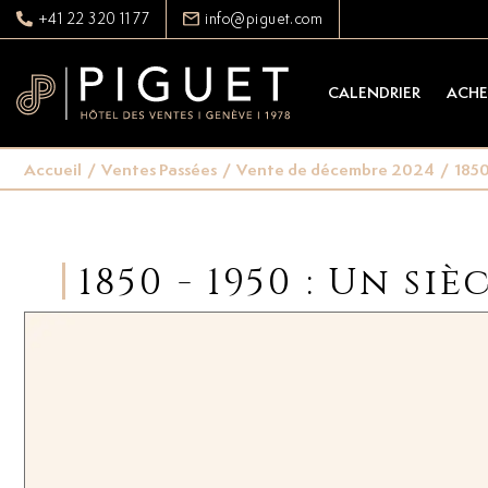
+41 22 320 11 77
info@piguet.com
CALENDRIER
ACHE
Accueil
/
Ventes Passées
/
Vente de décembre 2024
/
1850
1850 - 1950 : Un si