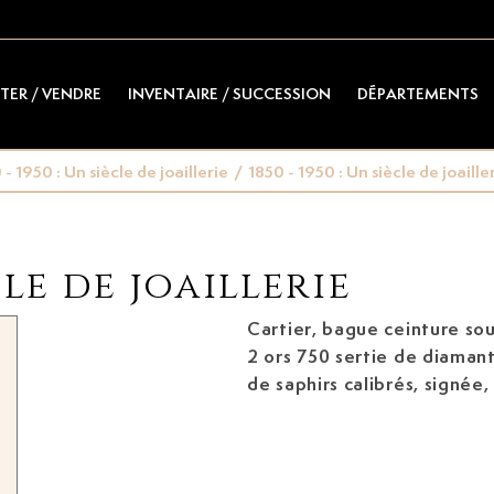
TER / VENDRE
INVENTAIRE / SUCCESSION
DÉPARTEMENTS
 - 1950 : Un siècle de joaillerie
/
1850 - 1950 : Un siècle de joaille
ècle de joaillerie
Cartier, bague ceinture so
2 ors 750 sertie de diamants
de saphirs calibrés, signée
taille ajustable