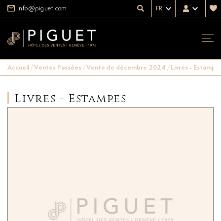
info@piguet.com
FR
Accueil
/
Ventes Passées
/
Vente de décembre 2024
/
Livres - Estampe
Livres - Estampes