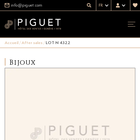
info@piguet.com
FR
Accueil
/
After sales
/
LOT N 4322
Bijoux