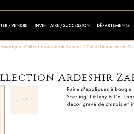
TER / VENDRE
INVENTAIRE / SUCCESSION
DÉPARTEMENTS
smatique -Collection Ardeshir Zahedi
/
Collection Ardeshir Z
llection Ardeshir Za
Paire d'appliques à bougie
Sterling, Tiffany & Co, Lon
décor gravé de chinois et in
cm, 525g