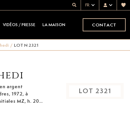
FR
CONTACT
VIDÉOS / PRESSE
LA MAISON
ahedi
/
LOT N 2321
hedi
 en argent
LOT
2321
dres, 1972,
à
itiales MZ, h. 20