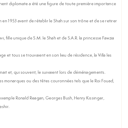
minent diplomate a été une figure de toute première importance
n en 1953 avant de rétablir le Shah sur son trône et de se retirer
i, fille unique de S.M. le Shah et de S.A.R. la princesse Fawzia
e et tous se trouvaient en son lieu de résidence, la Villa les
onnait et, qui souvent, le suivaient lors de déménagements.
des monarques ou des têtes couronnées tels que le Roi Fouad,
r exemple Ronald Reagan, Georges Bush, Henry Kissinger,
eshir.