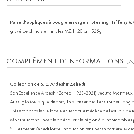
Paire d'appliques à bougie en argent Sterling, Tiffany & 
gravé de chinois et initiales MZ, h. 20 cm, 525g
COMPLÉMENT D’INFORMATIONS
Collection de S. E. Ardeshir Zahedi
Son Excellence Ardeshir Zahedi (1928-2021) vécut à Montreux dep
Aussi généreux que discret, il a su tisser des liens tout au long d
Très actif dans la vie locale en tant que mécène de festivals de
Montreux tant il avait fait découvrir la région à d'innombrable
S.E. Ardeshir Zahedi force l'admiration tant par sa carrière exc