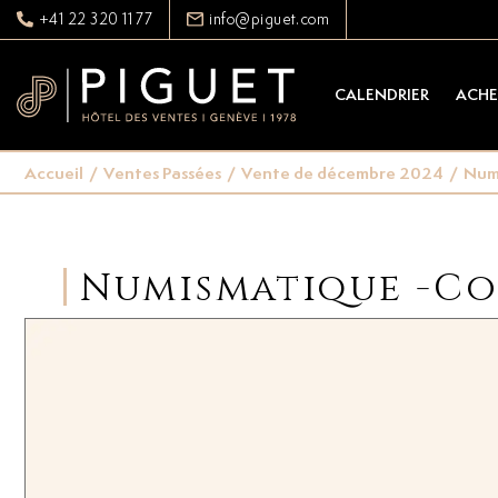
+41 22 320 11 77
info@piguet.com
CALENDRIER
ACHE
Accueil
/
Ventes Passées
/
Vente de décembre 2024
/
Numi
Numismatique -Co