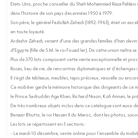
Etats-Unis, proche conseiller du Shah Mohammad Reza Pahlavi do
dans l'histoire de son pays des années 1950 à 1979.
Son père, le général Fazlollah Zahedi (1892-1963), était un excell
en toute loyauté.
Ardeshir Zahedi, venant d'une des grandes familles d'Iran devint 
d'Egypte (fille de S.M. le roi Fouad Ier). De cette union naîtra sa 
Plus de 370 lots composent cette vente exceptionnelle et provien
Roses, lieu de vie, de rencontres diplomatiques et d’échanges in
Il s'agit de tableaux, meubles, tapis précieux, vaisselle ou enco
Ce mobilier garde la mémoire historique des dirigeants de ce m
le Prince Sadruddin Aga Khan, Richard Nixon, Kofi Annan, le p
De très nombreux objets inclus dans ce catalogue sont aussi d
Benazir Bhutto, le roi Hassan II du Maroc, dont les photos, souv
Les lots se répartissent en 3 sections :
- Le mardi 10 décembre, vente online pour l’ensemble du mobili