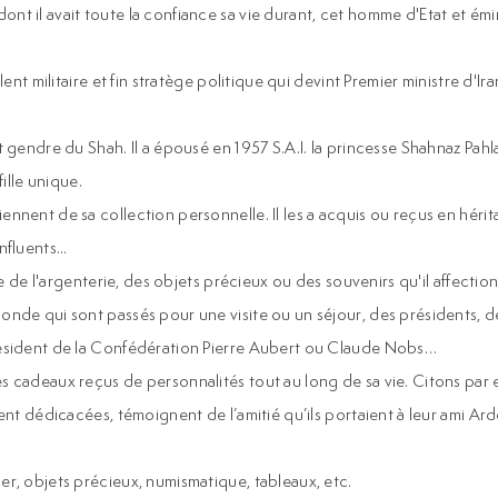
nt il avait toute la confiance sa vie durant, cet homme d'Etat et é
ent militaire et fin stratège politique qui devint Premier ministre d'Ira
gendre du Shah. Il a épousé en 1957 S.A.I. la princesse Shahnaz Pahlav
fille unique.
nent de sa collection personnelle. Il les a acquis ou reçus en héritag
fluents...
re de l'argenterie, des objets précieux ou des souvenirs qu'il affecti
onde qui sont passés pour une visite ou un séjour, des présidents, 
résident de la Confédération Pierre Aubert ou Claude Nobs…
es cadeaux reçus de personnalités tout au long de sa vie. Citons pa
ent dédicacées, témoignent de l’amitié qu’ils portaient à leur ami Ard
er, objets précieux, numismatique, tableaux, etc.