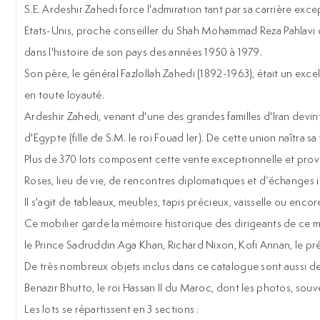
S.E. Ardeshir Zahedi force l'admiration tant par sa carrière exc
Etats-Unis, proche conseiller du Shah Mohammad Reza Pahlavi do
dans l'histoire de son pays des années 1950 à 1979.
Son père, le général Fazlollah Zahedi (1892-1963), était un excell
en toute loyauté.
Ardeshir Zahedi, venant d'une des grandes familles d'Iran devint 
d'Egypte (fille de S.M. le roi Fouad Ier). De cette union naîtra sa 
Plus de 370 lots composent cette vente exceptionnelle et provien
Roses, lieu de vie, de rencontres diplomatiques et d’échanges in
Il s'agit de tableaux, meubles, tapis précieux, vaisselle ou enco
Ce mobilier garde la mémoire historique des dirigeants de ce m
le Prince Sadruddin Aga Khan, Richard Nixon, Kofi Annan, le p
De très nombreux objets inclus dans ce catalogue sont aussi d
Benazir Bhutto, le roi Hassan II du Maroc, dont les photos, souv
Les lots se répartissent en 3 sections :