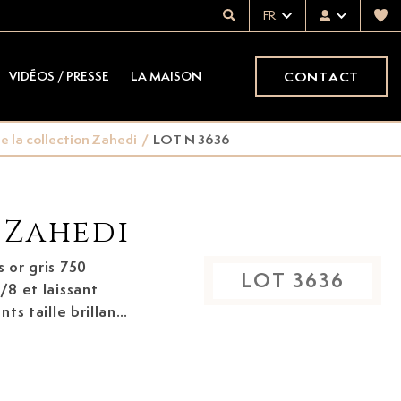
FR
CONTACT
VIDÉOS / PRESSE
LA MAISON
e la collection Zahedi
/
LOT N 3636
 Zahedi
s
or gris 750
LOT
3636
/8 et laissant
ts taille brillant