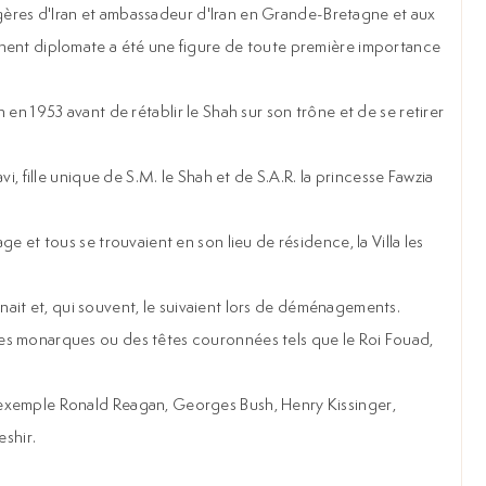
rangères d'Iran et ambassadeur d'Iran en Grande-Bretagne et aux
minent diplomate a été une figure de toute première importance
n en 1953 avant de rétablir le Shah sur son trône et de se retirer
i, fille unique de S.M. le Shah et de S.A.R. la princesse Fawzia
e et tous se trouvaient en son lieu de résidence, la Villa les
onnait et, qui souvent, le suivaient lors de déménagements.
des monarques ou des têtes couronnées tels que le Roi Fouad,
r exemple Ronald Reagan, Georges Bush, Henry Kissinger,
eshir.