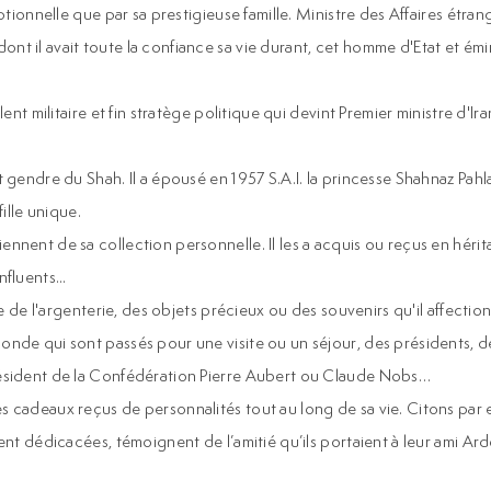
eptionnelle que par sa prestigieuse famille. Ministre des Affaires ét
nt il avait toute la confiance sa vie durant, cet homme d'Etat et é
ent militaire et fin stratège politique qui devint Premier ministre d'Ira
gendre du Shah. Il a épousé en 1957 S.A.I. la princesse Shahnaz Pahlav
fille unique.
nent de sa collection personnelle. Il les a acquis ou reçus en héritag
fluents...
re de l'argenterie, des objets précieux ou des souvenirs qu'il affecti
onde qui sont passés pour une visite ou un séjour, des présidents, 
résident de la Confédération Pierre Aubert ou Claude Nobs…
es cadeaux reçus de personnalités tout au long de sa vie. Citons pa
ent dédicacées, témoignent de l’amitié qu’ils portaient à leur ami Ard