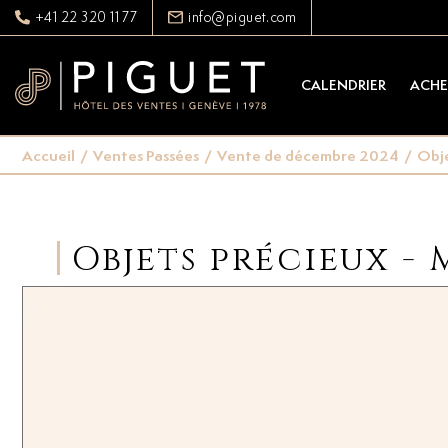
+41 22 320 11 77
info@piguet.com
CALENDRIER
ACHE
Accueil
/
Ventes Passées
/
Vente de décembre 2024
/
Obje
Objets précieux -