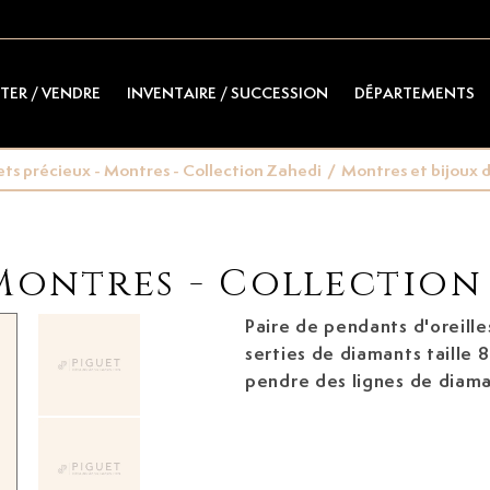
TER / VENDRE
INVENTAIRE / SUCCESSION
DÉPARTEMENTS
ts précieux - Montres - Collection Zahedi
/
Montres et bijoux d
 Montres - Collection
Paire de pendants d'oreille
serties de diamants taille 8
pendre des lignes de diaman
en chute, h. 4.9 cm, 12g