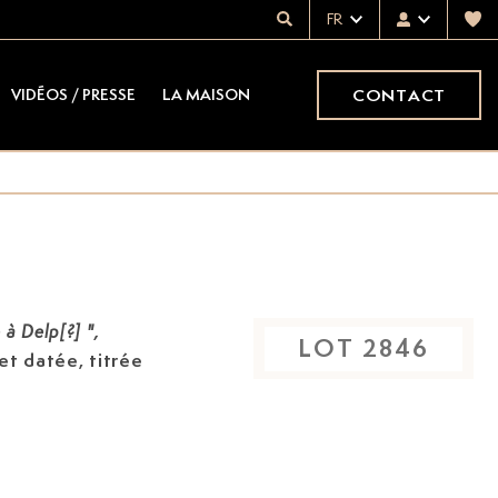
FR
CONTACT
VIDÉOS / PRESSE
LA MAISON
à Delp[?] ",
LOT
2846
 et datée, titrée