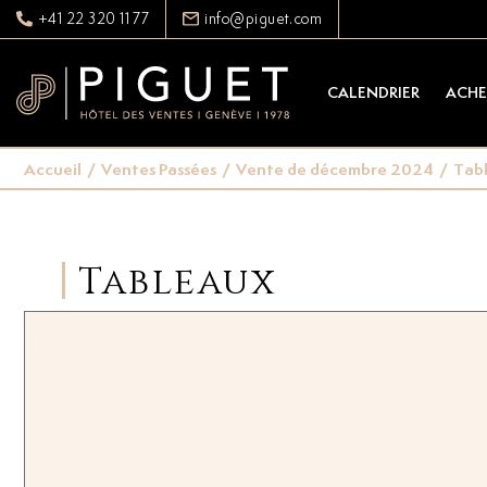
+41 22 320 11 77
info@piguet.com
CALENDRIER
ACHE
Accueil
/
Ventes Passées
/
Vente de décembre 2024
/
Tab
Tableaux