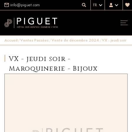
info@piguet.com
FR
Accueil
/
Ventes Passées
/
Vente de décembre 2024
/
VX - jeudi soir -
VX - jeudi soir -
Maroquinerie - Bijoux