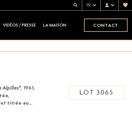
FR
CONTACT
VIDÉOS / PRESSE
LA MAISON
1961,
s Alpilles",
LOT
3065
atée,
et titrée au