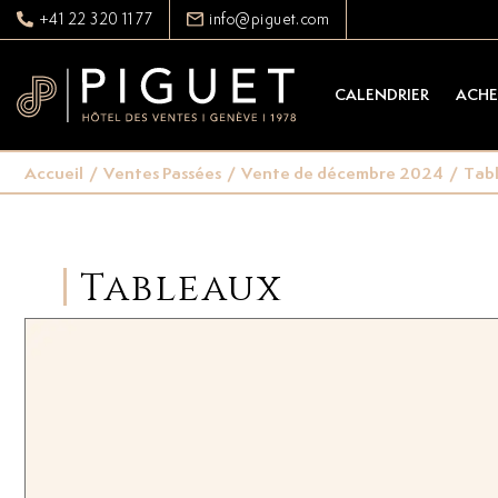
+41 22 320 11 77
info@piguet.com
CALENDRIER
ACHE
Accueil
/
Ventes Passées
/
Vente de décembre 2024
/
Tab
Tableaux