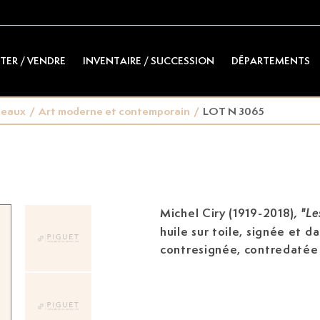
TER / VENDRE
INVENTAIRE / SUCCESSION
DÉPARTEMENTS
leaux
/
Art moderne et contemporain
/
LOT N 3065
Michel Ciry (1919-2018)
,
"Le
huile sur toile, signée et d
contresignée, contredatée 
verso, 34x100 cm